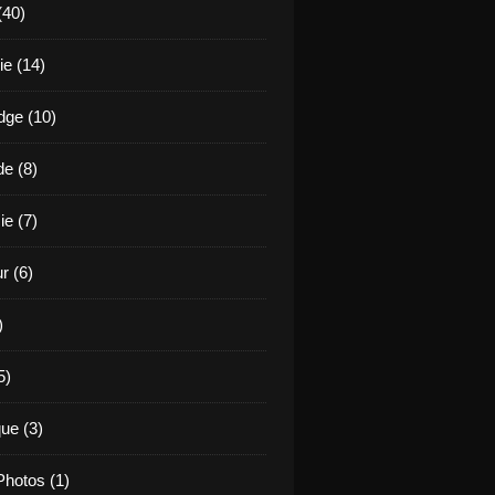
(40)
e (14)
ge (10)
de (8)
ie (7)
r (6)
)
5)
ue (3)
hotos (1)