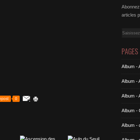
Abonnez-
articles 
Email
PAGES
Album - A
Album - 
Album - 
epost
0
Album 
Album - c
Album - 