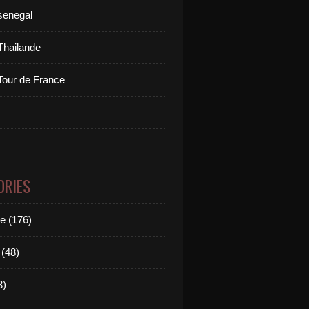
senegal
Thailande
Tour de France
ORIES
le (176)
(48)
3)