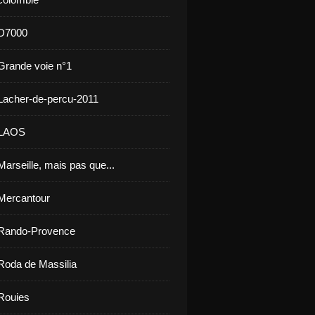
 D7000
Grande voie n°1
Lacher-de-percu-2011
 LAOS
arseille, mais pas que...
Mercantour
 Rando-Provence
Roda de Massilia
Rouies