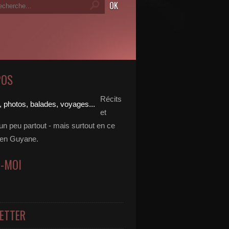
POS
Récits
et
un peu partout - mais surtout en ce
en Guyane.
Z-MOI
ETTER