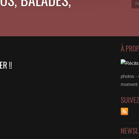
À PRO
R !!
photos - 
moment 
SUIVE
NEWSL