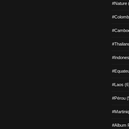
#Nature 
#Colombi
#Cambod
#Thailan
#Indones
#Equateu
#Laos (6
#Pérou (
#Martiniq
#Album P