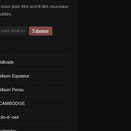
vous pour être averti des nouveaux
publiés.
ilfroide
Album Equateur
Album Perou
- CAMBODGE
lin-d--oeil
colombie