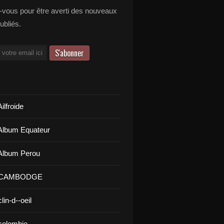
vous pour être averti des nouveaux
publiés.
ilfroide
Album Equateur
Album Perou
- CAMBODGE
lin-d--oeil
colombie