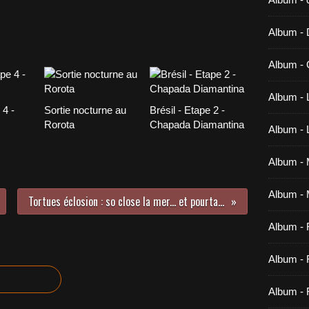
Album -
Album - 
Album - 
 4 -
Sortie nocturne au
Brésil - Etape 2 -
Rorota
Chapada Diamantina
Album -
Album - M
Album - 
Tortues éclosion : so close la mer... et pourtant si loin
Album -
Album - 
Album - 