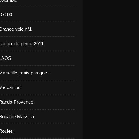
 D7000
Grande voie n°1
Lacher-de-percu-2011
 LAOS
arseille, mais pas que...
Mercantour
 Rando-Provence
Roda de Massilia
Rouies