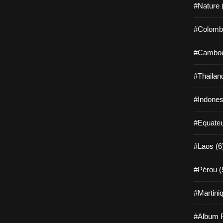
#Nature 
#Colombi
#Cambod
#Thailan
#Indones
#Equateu
#Laos (6
#Pérou (
#Martiniq
#Album P