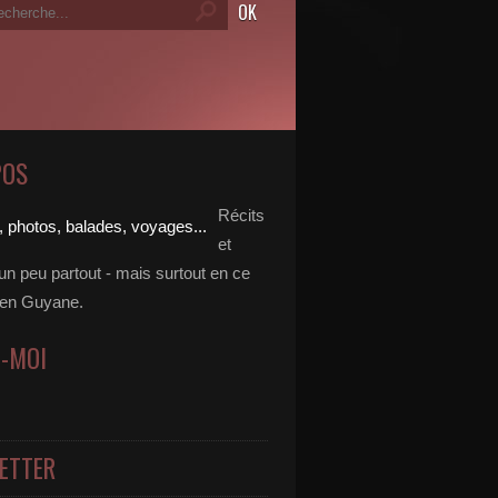
POS
Récits
et
un peu partout - mais surtout en ce
en Guyane.
Z-MOI
ETTER