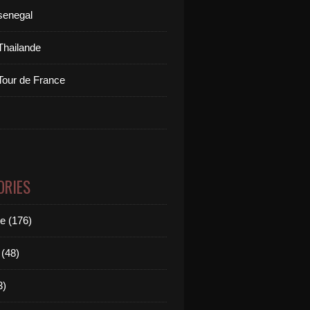
senegal
Thailande
Tour de France
ORIES
le (176)
(48)
3)