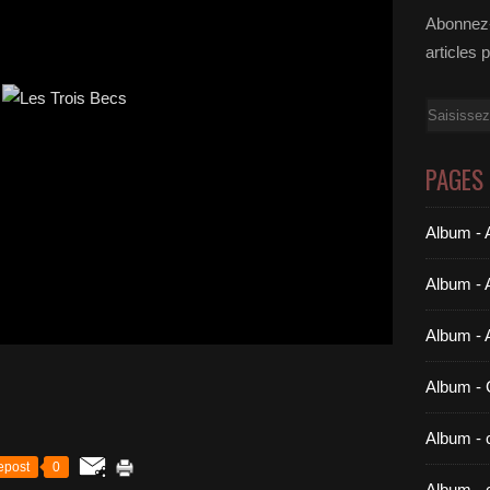
Abonnez-
articles 
Email
PAGES
Album - A
Album - 
Album - 
Album 
Album - c
epost
0
Album - 