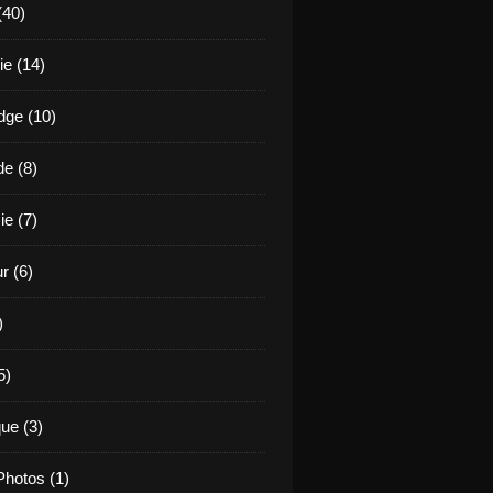
(40)
e (14)
ge (10)
de (8)
ie (7)
r (6)
)
5)
ue (3)
hotos (1)