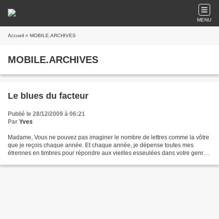
MENU
Accueil
» MOBILE.ARCHIVES
MOBILE.ARCHIVES
Le blues du facteur
Publié le 28/12/2009 à 06:21
Par
Yves
Madame, Vous ne pouvez pas imaginer le nombre de lettres comme la vôtre
que je reçois chaque année. Et chaque année, je dépense toutes mes
étrennes en timbres pour répondre aux vieilles esseulées dans votre genre.
Et puis tout ce temps passé à écrire,...