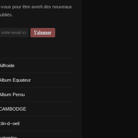
vous pour être averti des nouveaux
publiés.
ilfroide
Album Equateur
Album Perou
- CAMBODGE
lin-d--oeil
colombie