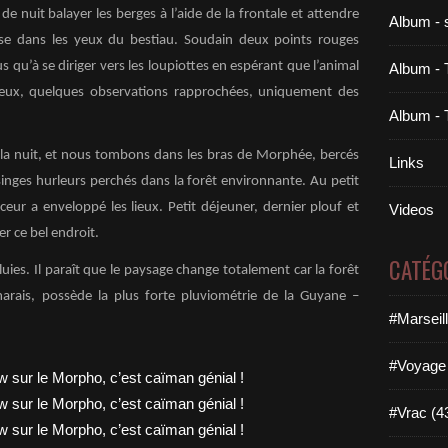
 nuit balayer les berges à l’aide de la frontale et attendre
Album - 
isse dans les yeux du bestiau. Soudain deux points rouges
us qu’à se diriger vers les loupiottes en espérant que l’animal
Album - 
’yeux, quelques observations rapprochées, uniquement des
Album - 
la nuit, et nous tombons dans les bras de Morphée, bercés
Links
 singes hurleurs perchés dans la forêt environnante. Au petit
eur a enveloppé les lieux. Petit déjeuner, dernier plouf et
Videos
er ce bel endroit.
CATÉG
luies. Il paraît que le paysage change totalement car la forêt
rais, possède la plus forte pluviométrie de la Guyane –
#Marseil
#Voyage 
#Vrac (4