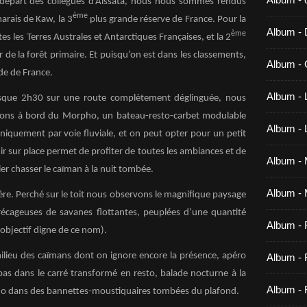
départ des collègues d’Aïssata, nous nous sommes rendus
ème
arais de Kaw, la 3
plus grande réserve de France. Pour la
Album -
ème
es les Terres Australes et Antarctiques Françaises, et la 2
de la forêt primaire. Et puisqu’on est dans les classements,
Album - 
de de France.
Album - 
sque 2h30 sur une route complètement déglinguée, nous
ons à bord du Morpho, un bateau-resto-carbet modulable
Album -
uniquement par voie fluviale, et on peut opter pour un petit
r sur place permet de profiter de toutes les ambiances et de
Album - M
ller chasser le caïman à la nuit tombée.
Album - 
ière. Perché sur le toit nous observons le magnifique paysage
récageuses de savanes flottantes, peuplées d’une quantité
Album -
objectif digne de ce nom).
lieu des caïmans dont on ignore encore la présence, apéro
Album - 
repas dans le carré transformé en resto, balade nocturne à la
Album - 
dodo dans des bannettes-moustiquaires tombées du plafond.