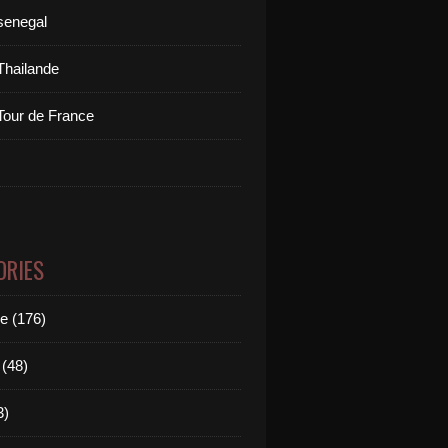
senegal
Thailande
Tour de France
ORIES
le (176)
(48)
3)