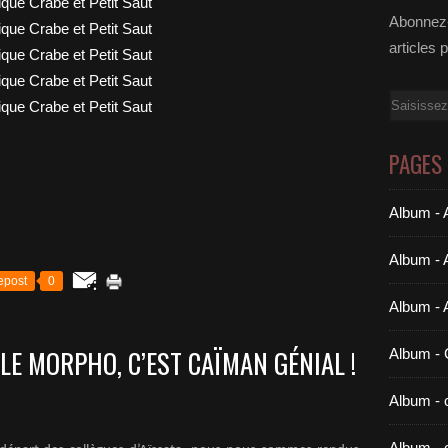
Abonnez-
articles 
Email
PAGES
Album - A
Album - 
epost
0
Album - 
LE MORPHO, C’EST CAÏMAN GÉNIAL !
Album 
Album - c
Album - 