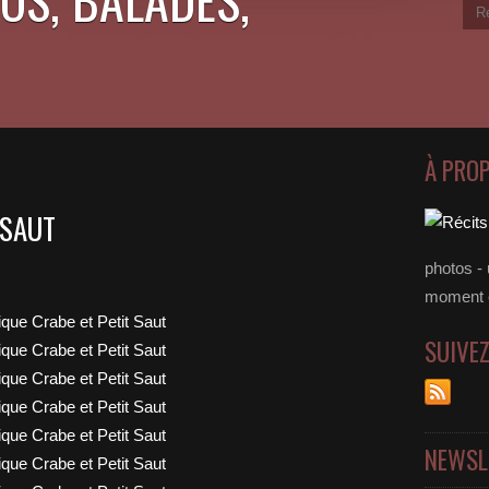
À PRO
 SAUT
photos - 
moment 
SUIVE
NEWSL