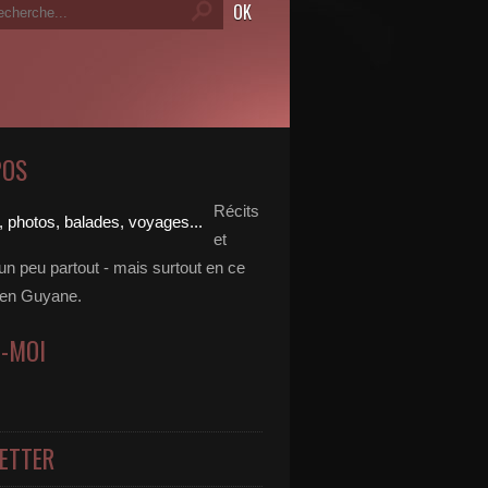
POS
Récits
et
un peu partout - mais surtout en ce
en Guyane.
Z-MOI
ETTER