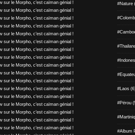
#Nature 
#Colombi
#Cambod
#Thailan
#Indones
#Equateu
#Laos (6
#Pérou (
#Martiniq
#Album P