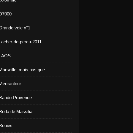
 D7000
Grande voie n°1
Lacher-de-percu-2011
 LAOS
arseille, mais pas que...
Mercantour
 Rando-Provence
Roda de Massilia
Rouies