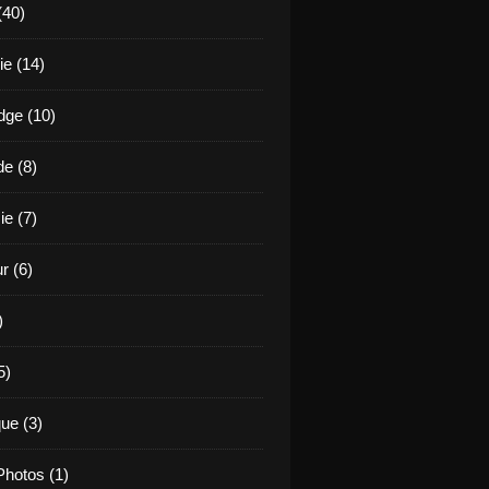
(40)
e (14)
ge (10)
de (8)
ie (7)
r (6)
)
5)
ue (3)
hotos (1)