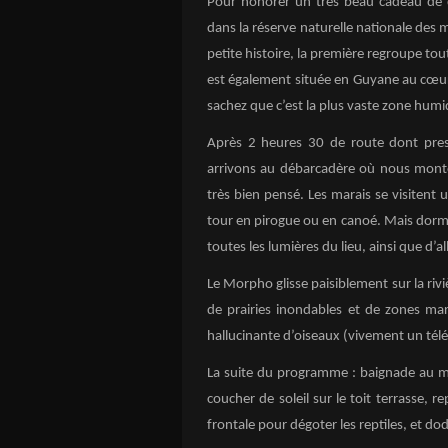
Pour honorer un très beau cadeau de 
dans la réserve naturelle nationale des m
petite histoire, la première regroupe tout
est également située en Guyane au cœur 
sachez que c’est la plus vaste zone humi
Après 2 heures 30 de route dont pre
arrivons au débarcadère où nous mont
très bien pensé. Les marais se visitent 
tour en pirogue ou en canoé. Mais dormi
toutes les lumières du lieu, ainsi que d’a
Le Morpho glisse paisiblement sur la riv
de prairies inondables et de zones ma
hallucinante d’oiseaux (vivement un télé
La suite du programme : baignade au mi
coucher de soleil sur le toit terrasse, 
frontale pour dégoter les reptiles, et 