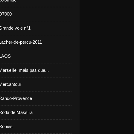
 D7000
Grande voie n°1
Lacher-de-percu-2011
 LAOS
arseille, mais pas que...
Mercantour
 Rando-Provence
Roda de Massilia
Rouies