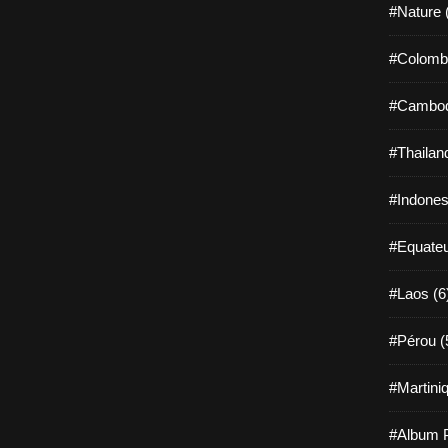
#Nature 
#Colombi
#Cambod
#Thailan
#Indones
#Equateu
#Laos (6
#Pérou (
#Martiniq
#Album P