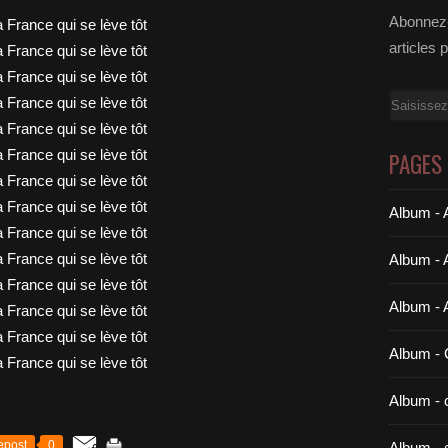
Abonnez-
articles 
Email
PAGES
Album - A
Album - 
Album - 
Album 
Album - c
epost
0
Album - 