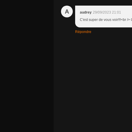
A
audrey
29/09/2023 21:01
C'est super de vous voir!!!<br />
Répondre