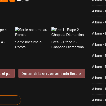
Album -
Album - 
Album - 
 4 -
Sortie nocturne au
Brésil - Etape 2 -
Album -
Rorota
Chapada Diamantina
Album - M
Album - 
Tortues éclosion : so close la mer... et pourtant si loin
Sentier de Loyola : welcome into the jeune gueule
Album -
Album - 
Album - 