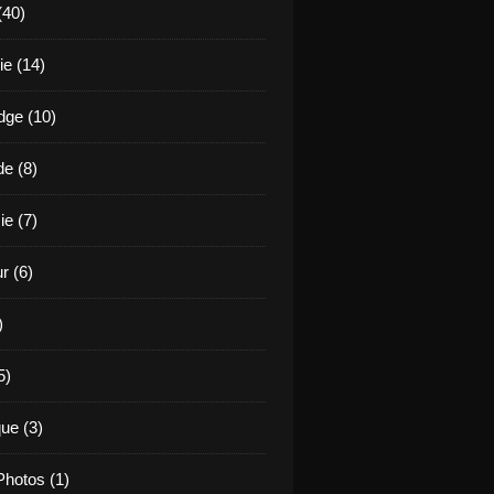
(40)
e (14)
ge (10)
de (8)
ie (7)
r (6)
)
5)
ue (3)
hotos (1)