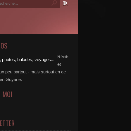
POS
Récits
et
un peu partout - mais surtout en ce
en Guyane.
Z-MOI
ETTER