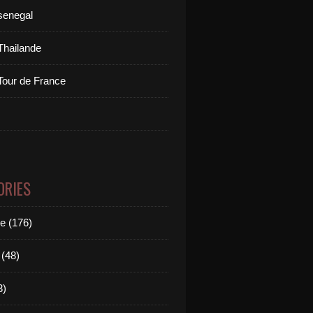
senegal
Thailande
Tour de France
ORIES
le (176)
(48)
3)