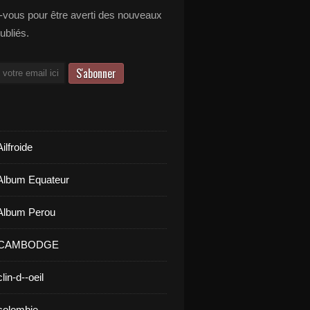
vous pour être averti des nouveaux
publiés.
ilfroide
Album Equateur
Album Perou
- CAMBODGE
lin-d--oeil
colombie