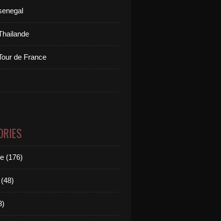
senegal
Thailande
Tour de France
ORIES
le (176)
(48)
3)