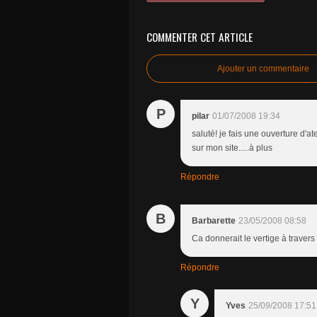
COMMENTER CET ARTICLE
Ajouter un commentaire
P
pilar
01/07/2008 19:34
saluté! je fais une ouverture d'ate
sur mon site.....à plus
Répondre
B
Barbarette
23/05/2008 08:58
Ca donnerait le vertige à travers l'
Répondre
Y
Yves
25/09/2008 17:51