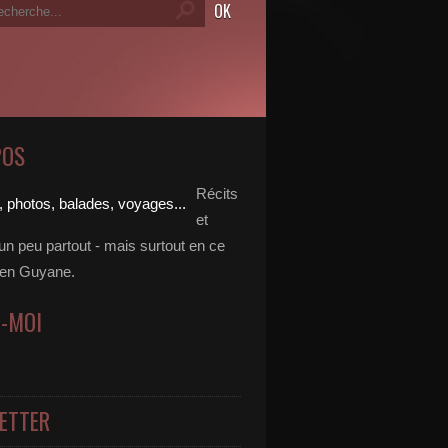
POS
Récits
et
un peu partout - mais surtout en ce
en Guyane.
Z-MOI
ETTER