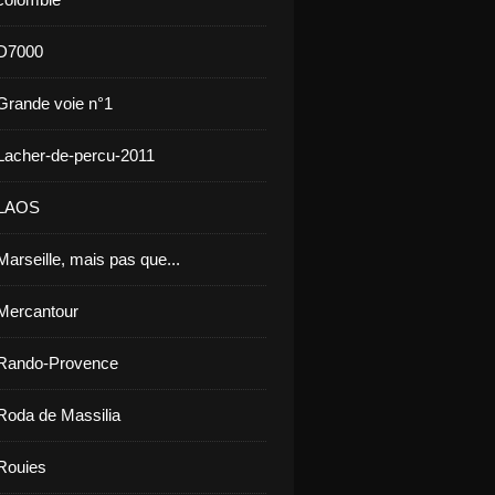
 D7000
Grande voie n°1
Lacher-de-percu-2011
 LAOS
arseille, mais pas que...
Mercantour
 Rando-Provence
Roda de Massilia
Rouies