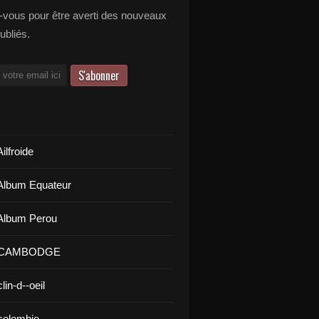
vous pour être averti des nouveaux
publiés.
ilfroide
Album Equateur
Album Perou
- CAMBODGE
lin-d--oeil
colombie