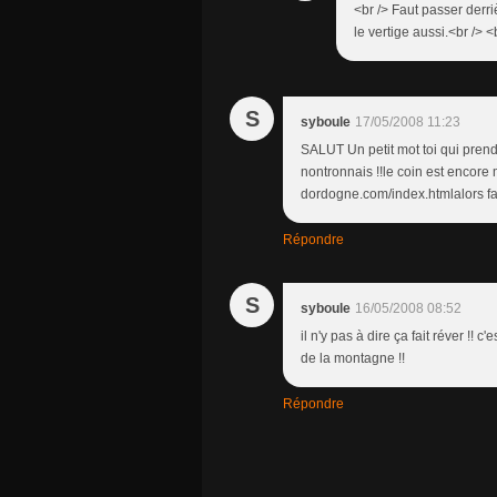
<br /> Faut passer derriè
le vertige aussi.<br /> <
S
syboule
17/05/2008 11:23
SALUT Un petit mot toi qui prend
nontronnais !!le coin est encore m
dordogne.com/index.htmlalors fait
Répondre
S
syboule
16/05/2008 08:52
il n'y pas à dire ça fait réver !! 
de la montagne !!
Répondre