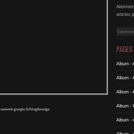
Abonnez-
articles 
Email
PAGES
Album - A
Album - 
Album - 
Album 
icasaweb.google.fr/blogiboulga
Album - c
Album - 