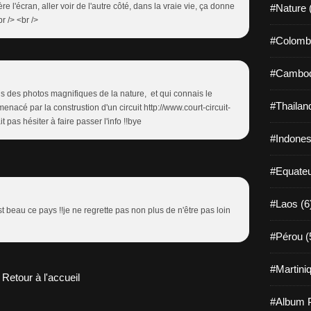
re l'écran, aller voir de l'autre côté, dans la vraie vie, ça donne
#Nature 
br /> <br />
#Colombi
#Cambod
s des photos magnifiques de la nature, et qui connais le
#Thailan
enacé par la construstion d'un circuit http://www.court-circuit-
 pas hésiter à faire passer l'info !!bye
#Indones
#Equateu
#Laos (6
c'est beau ce pays !!je ne regrette pas non plus de n'être pas loin
#Pérou (
#Martiniq
Retour à l'accueil
#Album P