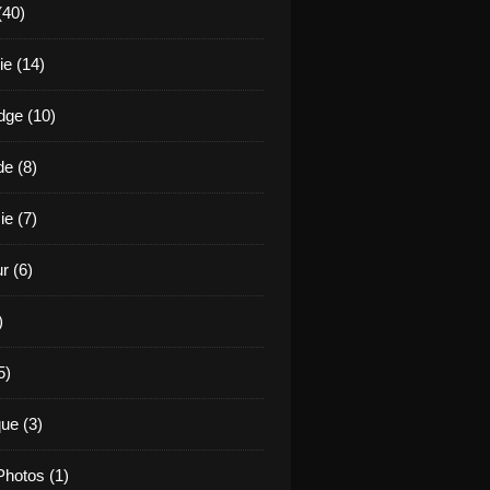
(40)
e (14)
ge (10)
de (8)
ie (7)
r (6)
)
5)
ue (3)
hotos (1)