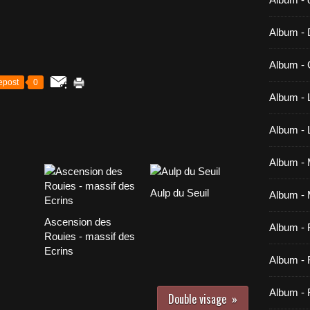
Album -
Album - 
epost
0
Album - 
Album -
Album - M
Aulp du Seuil
Album - 
Ascension des
Album -
Rouies - massif des
Ecrins
Album - 
Album - 
Double visage