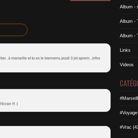
Album - 
Album - 
Album - 
Links
lier...à marseille et tu es le bienvenu jeudi 3 jet aprem...infos
Videos
CATÉG
#Marseil
écran !!! :)
#Voyage 
#Vrac (4