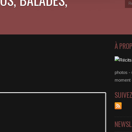
À PRO
photos - 
moment 
SUIVE
NEWSL