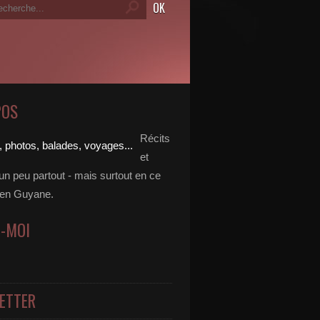
POS
Récits
et
un peu partout - mais surtout en ce
en Guyane.
Z-MOI
ETTER