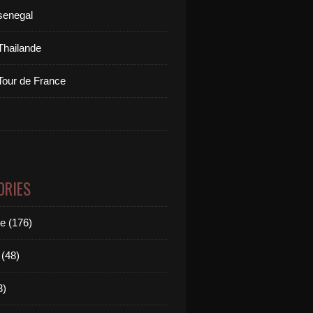
senegal
Thailande
Tour de France
ORIES
le (176)
(48)
3)