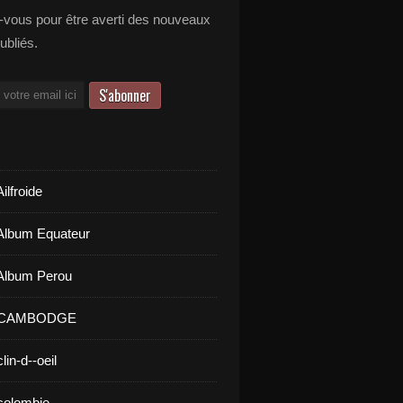
vous pour être averti des nouveaux
publiés.
ilfroide
Album Equateur
Album Perou
- CAMBODGE
lin-d--oeil
colombie