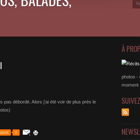
À PRO
I
photos - 
moment 
SUIVE
ais pas débordé. Alors j'ai été voir de plus près le
hotos)
NEWSL
epost
0