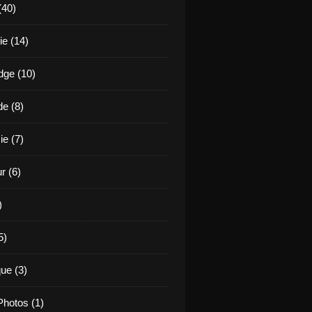
(40)
e (14)
ge (10)
de (8)
ie (7)
r (6)
)
5)
ue (3)
hotos (1)