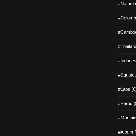
#Nature 
#Colombi
#Cambod
#Thailan
#Indones
#Equateu
#Laos (6
#Pérou (
#Martiniq
#Album P