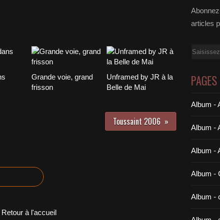
Abonnez-
articles 
Email
PAGES
ns
Grande voie, grand
Unframed by JR à la
frisson
Belle de Mai
Album - A
Toussaint 2006
Album - 
Album - 
Album 
Album - c
Retour à l'accueil
Album - 