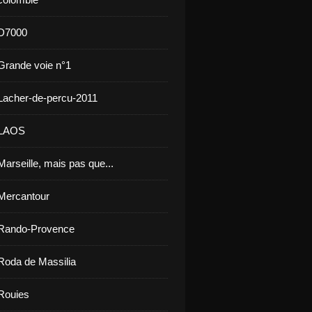
 D7000
Grande voie n°1
Lacher-de-percu-2011
 LAOS
arseille, mais pas que...
Mercantour
 Rando-Provence
Roda de Massilia
Rouies