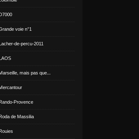
 D7000
Grande voie n°1
Lacher-de-percu-2011
 LAOS
arseille, mais pas que...
Mercantour
 Rando-Provence
Roda de Massilia
Rouies