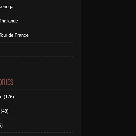
senegal
Thailande
Tour de France
ORIES
le (176)
(48)
3)