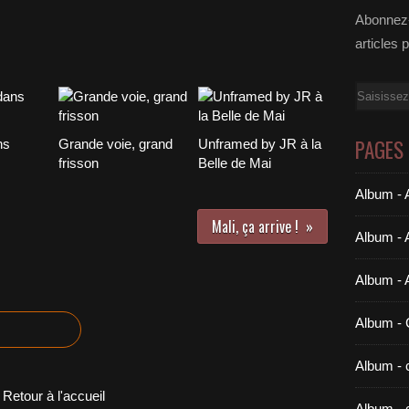
Abonnez-
articles 
Email
PAGES
ns
Grande voie, grand
Unframed by JR à la
frisson
Belle de Mai
Album - A
Mali, ça arrive !
Album - 
Album - 
Album 
Album - c
Retour à l'accueil
Album - 