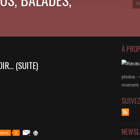
À PRO
R... (SUITE)
photos - 
moment 
SUIVE
NEWSL
epost
0