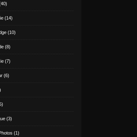
(40)
e (14)
ge (10)
de (8)
ie (7)
r (6)
)
5)
ue (3)
hotos (1)