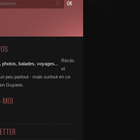
POS
Récits
et
un peu partout - mais surtout en ce
en Guyane.
Z-MOI
ETTER