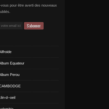
vous pour être averti des nouveaux
publiés.
ilfroide
Album Equateur
Album Perou
- CAMBODGE
lin-d--oeil
colombie