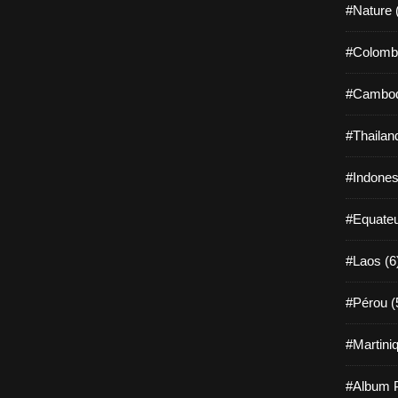
#Nature 
#Colombi
#Cambod
#Thailan
#Indones
#Equateu
#Laos (6
#Pérou (
#Martiniq
#Album P