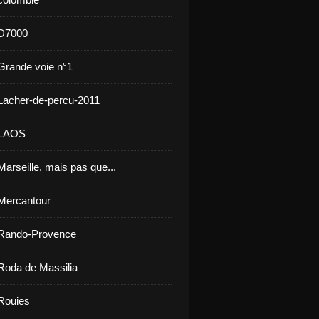
 D7000
Grande voie n°1
Lacher-de-percu-2011
 LAOS
arseille, mais pas que...
Mercantour
 Rando-Provence
Roda de Massilia
Rouies