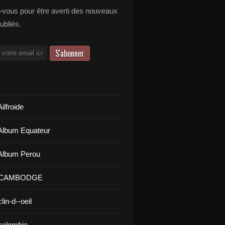
vous pour être averti des nouveaux
publiés.
ilfroide
Album Equateur
Album Perou
- CAMBODGE
lin-d--oeil
colombie