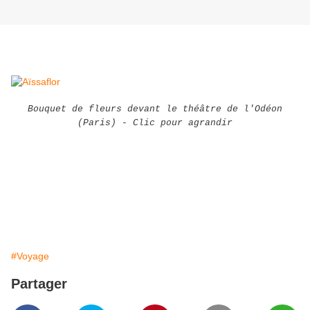
Bouquet de fleurs devant le théâtre de l'Odéon
(Paris) - Clic pour agrandir
Jusqu'au 10 décembre 2011, la galerie Avant-Scène
expose une installation de l'architecte et sculpteur
Andrea Salvetti
, place de l'Odéon, devant le théâtre
de l'Europe.
#Voyage
Partager