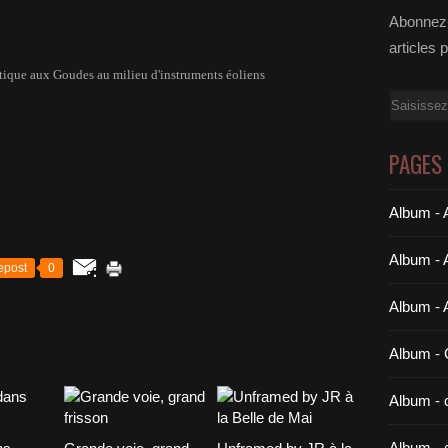
Abonnez-
articles 
tique aux Goudes au milieu d'instruments éoliens
Email
PAGES
Album - A
Album - 
epost
0
Album - 
Album 
Album - c
Album - 