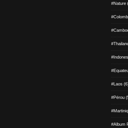
#Nature 
#Colombi
#Cambod
#Thailan
#Indones
#Equateu
#Laos (6
#Pérou (
#Martiniq
#Album P