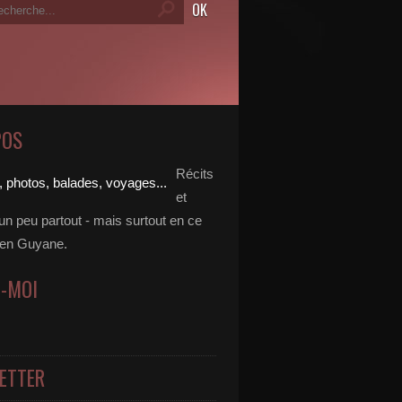
POS
Récits
et
un peu partout - mais surtout en ce
en Guyane.
Z-MOI
ETTER