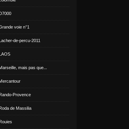
 D7000
Grande voie n°1
Lacher-de-percu-2011
 LAOS
arseille, mais pas que...
Mercantour
 Rando-Provence
Roda de Massilia
Rouies