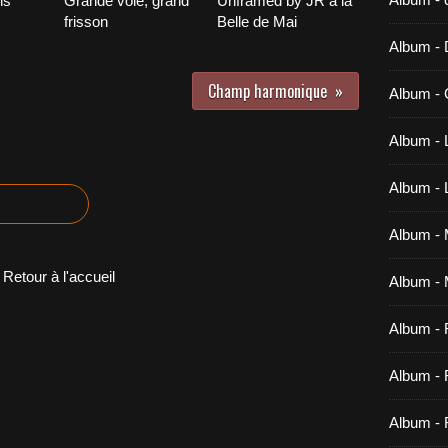
ns
Grande voie, grand
Unframed by JR à la
frisson
Belle de Mai
Album -
Champ harmonique
Album - 
Album - 
Album -
Album - M
Retour à l'accueil
Album - 
Album -
Album - 
Album - 