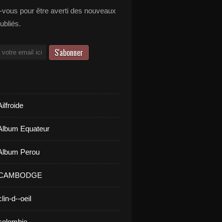
vous pour être averti des nouveaux
publiés.
ilfroide
Album Equateur
Album Perou
- CAMBODGE
lin-d--oeil
colombie