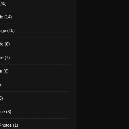
(40)
e (14)
ge (10)
de (8)
ie (7)
r (6)
)
5)
ue (3)
hotos (1)