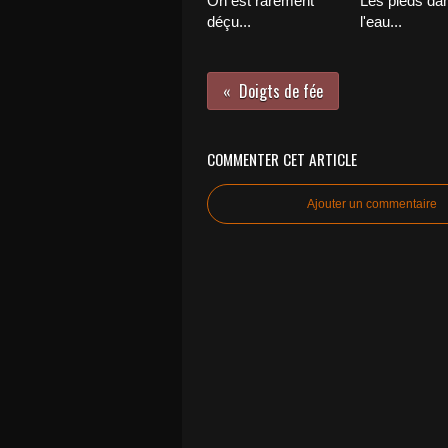
On est rarement
Les pieds da
déçu...
l'eau...
Doigts de fée
COMMENTER CET ARTICLE
Ajouter un commentaire