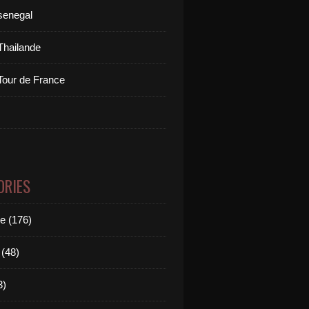
senegal
Thailande
Tour de France
ORIES
le (176)
(48)
3)