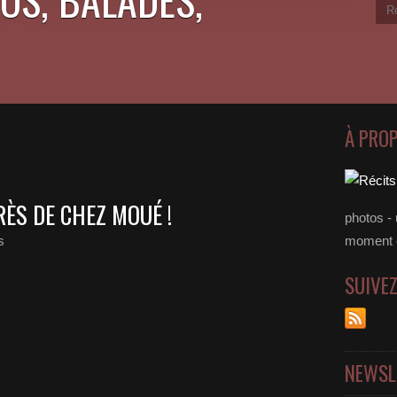
À PRO
RÈS DE CHEZ MOUÉ !
photos - 
s
moment 
SUIVE
NEWSL