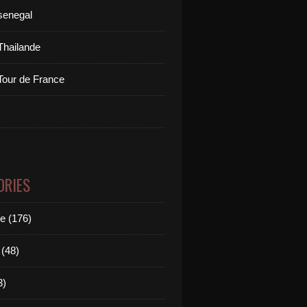
senegal
Thailande
Tour de France
ORIES
le (176)
(48)
3)