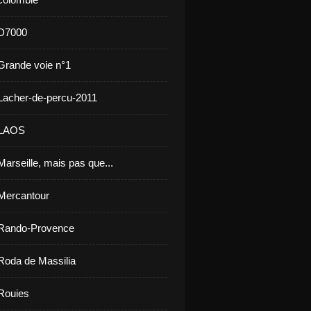
 D7000
Grande voie n°1
Lacher-de-percu-2011
 LAOS
arseille, mais pas que...
Mercantour
 Rando-Provence
Roda de Massilia
Rouies