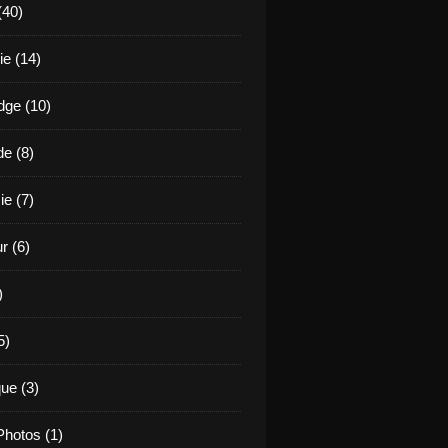
(40)
e (14)
ge (10)
de (8)
ie (7)
r (6)
)
5)
ue (3)
hotos (1)