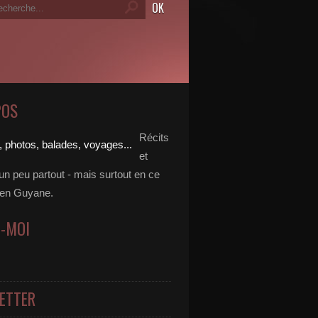
POS
Récits
et
un peu partout - mais surtout en ce
en Guyane.
Z-MOI
ETTER