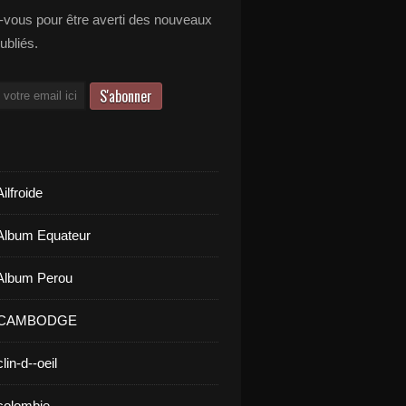
vous pour être averti des nouveaux
publiés.
ilfroide
Album Equateur
Album Perou
- CAMBODGE
lin-d--oeil
colombie