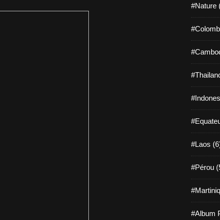
#Nature 
#Colombi
#Cambod
#Thailan
#Indones
#Equateu
#Laos (6
#Pérou (
#Martiniq
#Album P